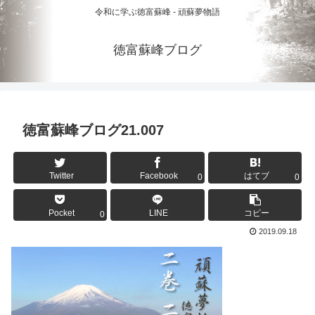
令和に学ぶ徳富蘇峰 - 頑蘇夢物語
徳富蘇峰ブログ
徳富蘇峰ブログ21.007
Twitter
Facebook
はてブ
0
0
Pocket
LINE
コピー
0
2019.09.18