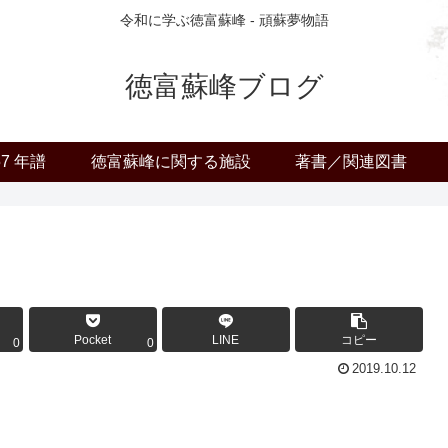
令和に学ぶ徳富蘇峰 - 頑蘇夢物語
徳富蘇峰ブログ
57 年譜
徳富蘇峰に関する施設
著書／関連図書
Pocket
LINE
コピー
0
0
2019.10.12