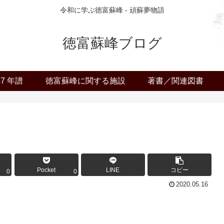
令和に学ぶ徳富蘇峰 - 頑蘇夢物語
徳富蘇峰ブログ
57 年譜
徳富蘇峰に関する施設
著書／関連図書
Pocket
LINE
コピー
0
0
2020.05.16