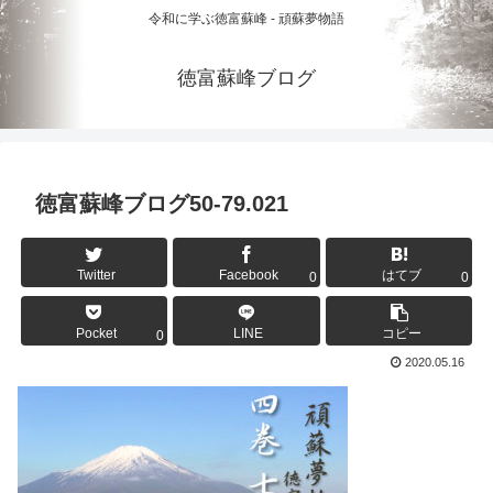
令和に学ぶ徳富蘇峰 - 頑蘇夢物語
徳富蘇峰ブログ
徳富蘇峰ブログ50-79.021
Twitter
Facebook
はてブ
0
0
Pocket
LINE
コピー
0
2020.05.16