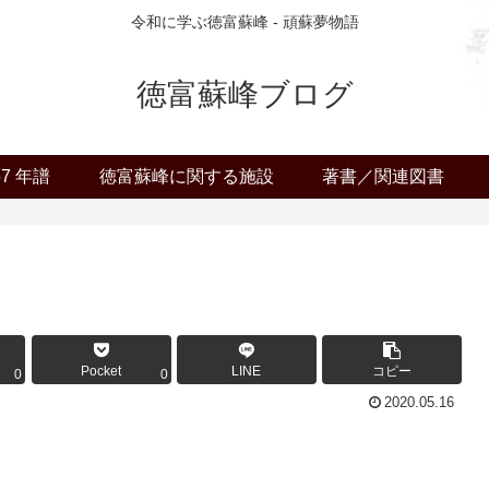
令和に学ぶ徳富蘇峰 - 頑蘇夢物語
徳富蘇峰ブログ
57 年譜
徳富蘇峰に関する施設
著書／関連図書
Pocket
LINE
コピー
0
0
2020.05.16