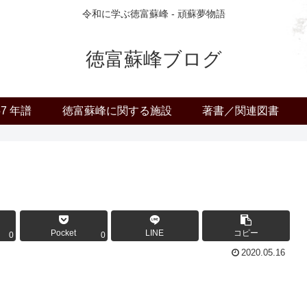
令和に学ぶ徳富蘇峰 - 頑蘇夢物語
徳富蘇峰ブログ
57 年譜
徳富蘇峰に関する施設
著書／関連図書
Pocket
LINE
コピー
0
0
2020.05.16