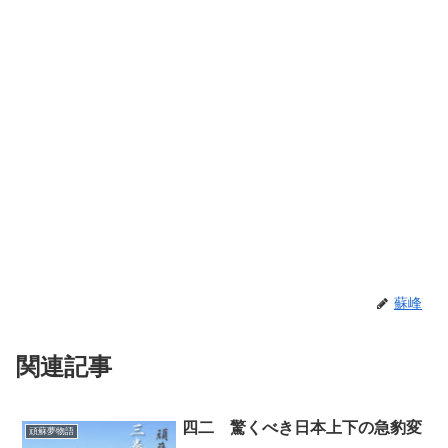
蘇峰
関連記事
四二 驚くべき日本上下の急豹変
頑蘇夢物語