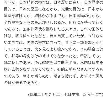
ろうが、日本精神の根本は、日本歴史に在り、日本歴史の
目的は、日本の皇室に在るから、究極の目的は、日本から
皇室を取除くか、取除かざるまでも、日本国民の心から、
全然皇室なるものを忘却せしむるか、何れにか持って行く
であろう。無条件降伏を謳歌したる人々は、これで国体だ
けは、取り留めたなどと、自画自賛していたが、豆計らん
や米国では、国体の根本に向って、直ちに一撃を加えんと
していることは、火を見るより瞭かである。その場合に於
て、我等の考えはその通りではなかったと、申訳しても、
既に晩しである。予は確信を以て断言する。米国は日本を
物的去勢をなすばかりでなく、心的去勢をなさんとするも
のである。当るか当らぬか、遠きを待たず、必ずその実見
の日が来るであろう。
(昭和二十年九月二十七日午前、双宜荘にて)