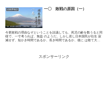
一〇 敗戦の原因（一）
頑蘇夢物語
今更敗戦の理由なぞということを詮議しても、死児の齢を数うると同
様で、一寸考うれば、無益 のようだ。しかし若し日本国民が往生 寂
滅せず、短かき時間であるか、長き時間であるか、後に は敢て大東
亜征戦頃といわざる迄も、せめて明治中期頃の日本に立ち...
スポンサーリンク