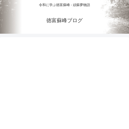
令和に学ぶ徳富蘇峰 - 頑蘇夢物語
徳富蘇峰ブログ