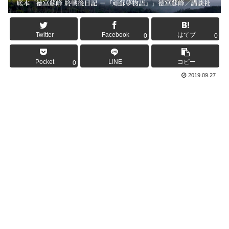
Twitter
Facebook
はてブ
0
0
Pocket
LINE
コピー
0
2019.09.27