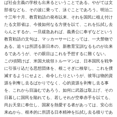
ば社会主義の学校も出来るということである。やがては文
部省なども、その波に乗って、泳ぐことであろう。明治二
十三年十月、教育勅語の発布以来、それを国民に植え付け
たる文部省は、今後如何なる方便を以て、これを払拭し去
らんとするか。一旦緩急あれば、義勇公に奉ずなどという
教育勅語の文句は、マッカーサーにとっては、一大禁物で
ある。追々は所謂る新日本の、新教育宝訓なるものが出来
るであろうが、その眼目はこれを予想するに難くない。
この頃聞けば、米国大統領トルーマンは、日本国民を戦争
に引張り込だる思想団体を、根こそぎに検挙し、これを撲
滅するようにせよと、命令したりというが、彼等は物的資
源を剥奪し去るばかりでなく、心的資源を剥奪し去る事
を、これから目論むであろう。如何に武器は取上げ、その
日暮しに国民を陥れても、若しそれが空拳赤手を以ても、
尚お天皇に奉仕し、国家を熱愛する者があっては、安心出
来ぬから、根本的に所謂る日本精神を払拭し去る積りであ