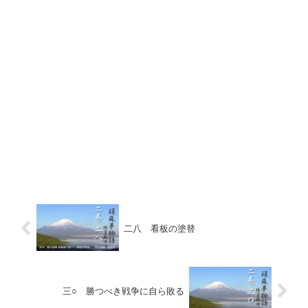
二八 看板の塗替
三○ 勝つべき戦争に自ら敗る