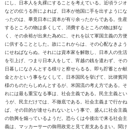
にし、日本人を丸裸にすることを考えている。近頃ラジオ
などの伝うる所によれば、日本が他国に手を出すようにな
ったのは、畢竟日本に資本が有り余ったからである。生産
するところの物は多くして、消費するところの物は鮮な
く、その余裕が出来た為めに、それを以て軍国主義の方便
に供することとした。故にこれからは、その心配なきよう
にせねばならぬ。それには資本家を解散し、日本人の生活
を引上げ、つまり日本人をして、宵越の銭を遣わず、その
日暮しになさんとする積りと察せらるる。即ち貯蓄とか献
金とかという事をなくして、日本国民を挙げて、比律賓同
様のものたらしめんとするが、米国流の考え方である。そ
れには最も重宝なる事は、社会主義である。民主主義とい
うが、民主だけでは、不徹底である。社会主義まで行かね
ば、その目的が達せられないという事で、盛んに社会主義
の勃興を煽っているようだ。恐らくは今後出で来る社会主
義は、マッカーサーの御用政党と見て差支あるまい。聞け