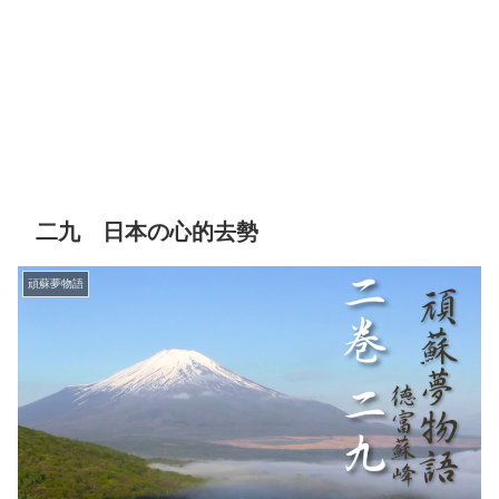
二九 日本の心的去勢
頑蘇夢物語