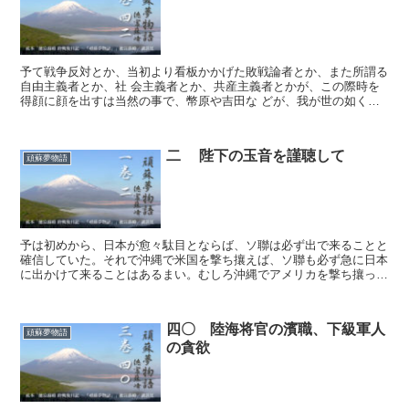
予て戦争反対とか、当初より看板かかげた敗戦論者とか、また所謂る
自由主義者とか、社 会主義者とか、共産主義者とかが、この際時を
得顔に顔を出すは当然の事で、幣原や吉田な どが、我が世の如く振
舞いたりとて、我等は別に意外とは思わぬ。ただ昨日まで熱...
二 陛下の玉音を謹聴して
頑蘇夢物語
予は初めから、日本が愈々駄目とならば、ソ聯は必ず出で来ることと
確信していた。それで沖縄で米国を撃ち攘えば、ソ聯も必ず急に日本
に出かけて来ることはあるまい。むしろ沖縄でアメリカを撃ち攘った
後には、此方から先手を打ってソ聯に交渉し、何とかその間...
四〇 陸海将官の濱職、下級軍人
頑蘇夢物語
の貪欲