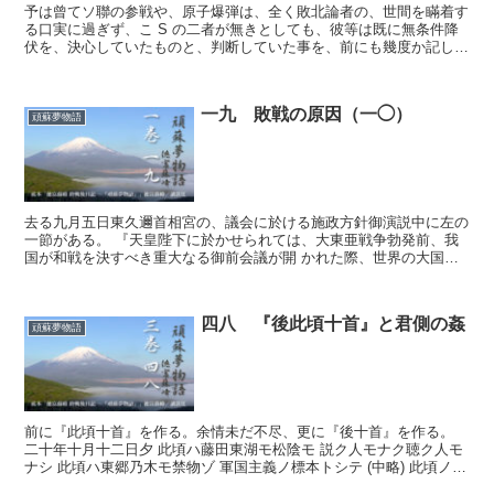
予は曾てソ聯の参戦や、原子爆弾は、全く敗北論者の、世間を瞞着す
る口実に過ぎず、こ S の二者が無きとしても、彼等は既に無条件降
伏を、決心していたものと、判断していた事を、前にも幾度か記して
置いた。しかるに今回偶然にも、米国月刊雑誌「コスモポ...
一九 敗戦の原因（一◯）
頑蘇夢物語
去る九月五日東久邇首相宮の、議会に於ける施政方針御演説中に左の
一節がある。 『天皇陛下に於かせられては、大東亜戦争勃発前、我
国が和戦を決すべき重大なる御前会議が開 かれた際、世界の大国た
る我国と米英とが、戦端を開くが如きこととならば、世界人...
四八 『後此頃十首』と君側の姦
頑蘇夢物語
前に『此頃十首』を作る。余情未だ不尽、更に『後十首』を作る。
二十年十月十二日夕 此頃ハ藤田東湖モ松陰モ 説ク人モナク聴ク人モ
ナシ 此頃ハ東郷乃木モ禁物ゾ 軍国主義ノ標本トシテ (中略) 此頃ノ役
人共ハ哀レナリ 毛唐奴等ニコキ使ハレテ 此頃...