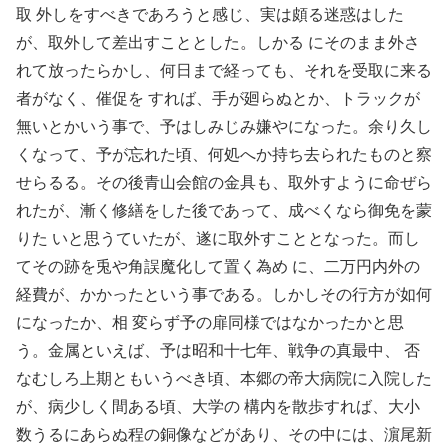
取 外しをすべきであろうと感じ、実は頗る迷惑はした
が、取外して差出すこととした。しかる にそのまま外さ
れて放ったらかし、何日まで経っても、それを受取に来る
者がなく、催促を すれば、手が廻らぬとか、トラックが
無いとかいう事で、予はしみじみ嫌やになった。余り久し
くなって、予が忘れた頃、何処へか持ち去られたものと察
せらるる。その後青山会館の金具も、取外すように命ぜら
れたが、漸く修繕をした後であって、成べくなら御免を蒙
りた いと思うていたが、遂に取外すこととなった。而し
てその跡を兎や角誤魔化して置く為め に、二万円内外の
経費が、かかったという事である。しかしその行方が如何
になったか、相 変らず予の扉同様ではなかったかと思
う。金属といえば、予は昭和十七年、戦争の真最中、 否
なむしろ上期ともいうべき頃、本郷の帝大病院に入院した
が、病少しく間ある頃、大学の 構内を散歩すれば、大小
数うるにあらぬ程の銅像などがあり、その中には、濵尾新