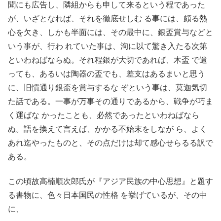
聞にも広告し、隣組からも申して来るという程であった
が、いざとなれば、それを徹底せしむ る事には、頗る熱
心を欠き、しかも半面には、その最中に、銀盃賞与などと
いう事が、行わ れていた事は、洵に以て驚き入たる次第
といわねばならぬ。それ程銀が大切であれば、木盃 で遣
っても、あるいは陶器の盃でも、差支はあるまいと思う
に、旧慣通り銀盃を賞与するな ぞという事は、莫迦気切
た話である。一事が万事その通りであるから、戦争が巧ま
く運ばな かったことも、必然であったといわねばなら
ぬ。語を換えて言えば、かかる不始末をしなが ら、よく
あれ迄やったものと、その点だけは却て感心せらるる訳で
ある。
この頃故高楠順次郎氏が『アジア民族の中心思想』と題す
る書物に、色々日本国民の性格 を挙げているが、その中
に、