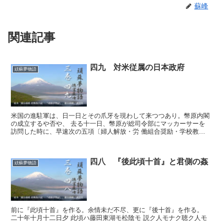
蘇峰
関連記事
四九 対米従属の日本政府
頑蘇夢物語
米国の進駐軍は、日一日とその爪牙を現わして来つつあり。幣原内閣
の成立するや否や、 去る十一日、幣原が総司令部にマッカーサーを
訪問した時に、早速次の五項〔婦人解放・労 働組合奨励・学校教育
民主化・秘密審問司法制度の撤廃・経済機構民主化]を申し...
四八 『後此頃十首』と君側の姦
頑蘇夢物語
前に『此頃十首』を作る。余情未だ不尽、更に『後十首』を作る。
二十年十月十二日夕 此頃ハ藤田東湖モ松陰モ 説ク人モナク聴ク人モ