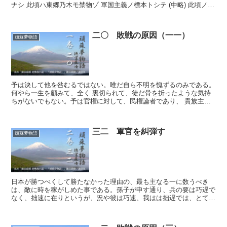
ナシ 此頃ハ東郷乃木モ禁物ゾ 軍国主義ノ標本トシテ (中略) 此頃ノ役
人共ハ哀レナリ 毛唐奴等ニコキ使ハレテ 此頃...
二〇 敗戦の原因（一一）
頑蘇夢物語
予は決して他を咎むるではない。唯だ自ら不明を愧ずるのみである。
何やら一生を顧みて、全く 裏切られて、徒だ骨を折ったような気持
ちがないでもない。予は官権に対して、民権論者であり、 貴族主義
に対して、平民主義者であり。藩閥政治に対して、国民政治...
三二 軍官を糾弾す
頑蘇夢物語
日本が勝つべくして勝たなかった理由の、最も主なる一に数うべき
は、敵に時を稼がしめた事である。孫子が申す通り、兵の要は巧遅で
なく、拙速に在りというが、況や彼は巧速、我はは拙遅では、とても
勝負にはならない。日本人が機先を制したる事は、真珠湾や、...