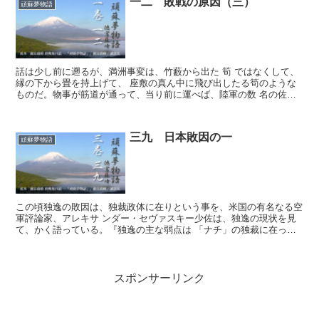
一二 敗戦の原因（三）
頑蘇夢物語
話は少し前に遡るが、満洲事変は、竹藪から出た 筍 ではなくして、
縁の下から畳を持上げて、 座敷の真ん中に飛び出したる筍のような
ものだ。物事が筋道が通って、当り前に運べば、陸軍の数 名の佐官
級の将校が、これ程の大事を仕出かす筈はない。しかるに...
三九 日本敗因の一
頑蘇夢物語
この頃独逸の敗因は、独裁政体に在りという事を、米国の有名なる空
軍評論家、アレキサ ンダー・セヴァスキー少佐は、独逸の現状を見
て、かく語っている。『独逸の主な弱点は 「ナチ」の独裁に在っ
た。これが敗北の主因であろう。独逸主脳部の考え方は、戦争...
スポンサーリンク