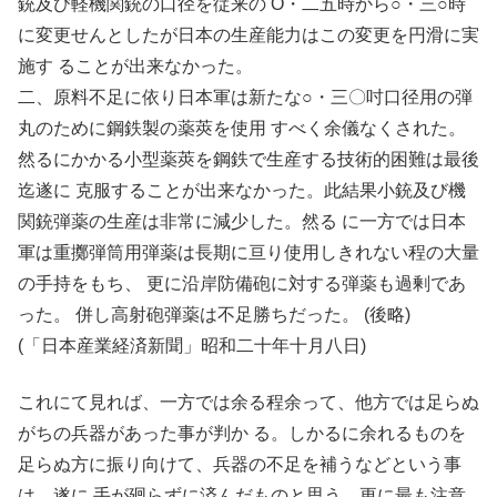
銃及び軽機関銃の口径を従来の O・二五時から○・三○時
に変更せんとしたが日本の生産能力はこの変更を円滑に実
施す ることが出来なかった。
二、原料不足に依り日本軍は新たな○・三〇吋口径用の弾
丸のために鋼鉄製の薬莢を使用 すべく余儀なくされた。
然るにかかる小型薬莢を鋼鉄で生産する技術的困難は最後
迄遂に 克服することが出来なかった。此結果小銃及び機
関銃弾薬の生産は非常に減少した。然る に一方では日本
軍は重擲弾筒用弾薬は長期に亘り使用しきれない程の大量
の手持をもち、 更に沿岸防備砲に対する弾薬も過剰であ
った。 併し高射砲弾薬は不足勝ちだった。 (後略)
(「日本産業経済新聞」昭和二十年十月八日)
これにて見れば、一方では余る程余って、他方では足らぬ
がちの兵器があった事が判か る。しかるに余れるものを
足らぬ方に振り向けて、兵器の不足を補うなどという事
は、遂に 手が廻らずに済んだものと思う。更に最も注意