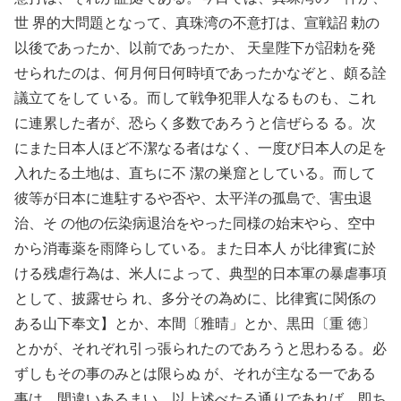
世 界的大問題となって、真珠湾の不意打は、宣戦詔 勅の
以後であったか、以前であったか、 天皇陛下が詔勅を発
せられたのは、何月何日何時頃であったかなぞと、頗る詮
議立てをして いる。而して戦争犯罪人なるものも、これ
に連累した者が、恐らく多数であろうと信ぜらる る。次
にまた日本人ほど不潔なる者はなく、一度び日本人の足を
入れたる土地は、直ちに不 潔の巣窟としている。而して
彼等が日本に進駐するや否や、太平洋の孤島で、害虫退
治、そ の他の伝染病退治をやった同様の始末やら、空中
から消毒薬を雨降らしている。また日本人 が比律賓に於
ける残虐行為は、米人によって、典型的日本軍の暴虐事項
として、披露せら れ、多分その為めに、比律賓に関係の
ある山下奉文】とか、本間〔雅晴」とか、黒田〔重 徳〕
とかが、それぞれ引っ張られたのであろうと思わるる。必
ずしもその事のみとは限らぬ が、それが主なる一である
事は、間違いあるまい。以上述べたる通りであれば、即ち