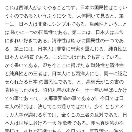
これは西洋人がよくやることです。日本の国民性はこうい
うものであるというふうにや る。大体聞いて見ると、第
一に、日本人は非常にシンプルである。単純性ということ
は 確かに一つの国民性である。第二には、日本人は非常
にきれい好きである。清浄性は確 かに国民性の一つであ
る。第三には、日本人は非常に忠実を重んじる。純真性は
日本人 の特質である。この三つはだれでも言っている。
かく書いてある。即ち今ここに掲げたる 単純性と清浄性
と純真性との三者は、日本人にも西洋人にも、同一に認定
せられたる日本 の国民性である。と。高楠氏がこの書の
著述をしたのは、昭和九年の末から、十一年の半ばにかけ
ての事であ って、支那事変前の事であるが、今日では日
本人の評判は、決してこの通りではない。少く ともアメ
リカ人等が認むる所では、全くこの三者の反対である。日
本人は世界に於ける一大 詐欺者である。即ち真珠湾の不
意打は、それが証拠である。今日では、真珠湾の一件が、