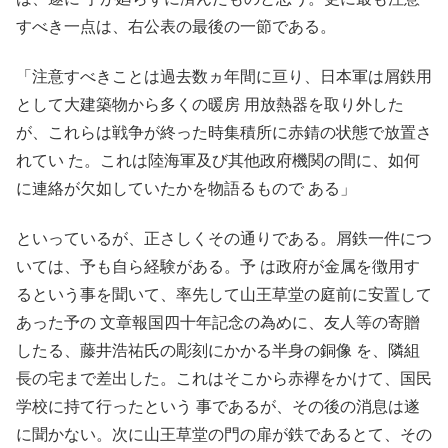
すべき一点は、右公表の最後の一節である。
「注意すべきことは過去数ヵ年間に亘り、日本軍は屑鉄用
として大建築物から多くの暖房 用放熱器を取り外した
が、これらは戦争が終った時集積所に赤錆の状態で放置さ
れてい た。これは陸海軍及び其他政府機関の間に、如何
に連絡が欠如していたかを物語るもので ある」
といっているが、正さしくその通りである。屑鉄一件につ
いては、予も自ら経験がある。予 は政府が金属を徴用す
るという事を聞いて、率先して山王草堂の庭前に安置して
あった予の 文章報国四十年記念の為めに、友人等の寄贈
したる、藤井浩祐氏の彫刻にかかる半身の銅像 を、隣組
長の宅まで差出した。これはそこから赤襷をかけて、国民
学校に持て行ったという 事であるが、その後の消息は遂
に聞かない。次に山王草堂の門の扉が鉄であるとて、その