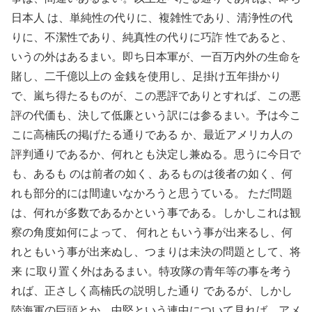
日本人 は、単純性の代りに、複雑性であり、清浄性の代
りに、不潔性であり、純真性の代りに巧詐 性であると、
いうの外はあるまい。即ち日本軍が、一百万内外の生命を
賭し、二千億以上の 金銭を使用し、足掛け五年掛かり
で、嵐ち得たるものが、この悪評でありとすれば、この悪
評の代価も、決して低廉という訳には参るまい。予は今こ
こに高楠氏の掲げたる通りである か、最近アメリカ人の
評判通りであるか、何れとも決定し兼ぬる。思うに今日で
も、あるも のは前者の如く、あるものは後者の如く、何
れも部分的には間違いなかろうと思うている。 ただ問題
は、何れが多数であるかという事である。しかしこれは観
察の角度如何によって、 何れともいう事が出来るし、何
れともいう事が出来ぬし、つまりは未決の問題として、将
来 に取り置く外はあるまい。特攻隊の青年等の事を考う
れば、正さしく高楠氏の説明した通り であるが、しかし
陸海軍の巨頭とか、中堅という連中について見れば、アメ