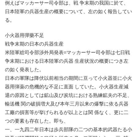
例えばマッカーサー司令部は、戦 争末期の我国に於て、
日本陸軍の兵器生産の概要について、左の如く報告してい
る。
小火器用彈藥不足
戦争末期の日本の兵器生産
米陸軍総司令部渉外局発表=マッカーサー司令部は七日戦
争末期における日本陸軍の兵器 生産状況の概要につき左
の如く発表した。
日本の軍隊は降伏以前相当の期間に亘って小火器並に小火
器用弾薬の危機的な不足に直面 していた。小火器生産減
退の原因としては鉱山及び炭坑における熟練鉱夫の不足、
輸送機 関の破損増大及び本年三月以来の爆撃に依る兵器
工廠の損害等が挙げられるが以上とは関 係なく、更に二
つの要素も存在した。即ち、
一、一九四二年日本は歩兵部隊の二つの基本的武器たる小