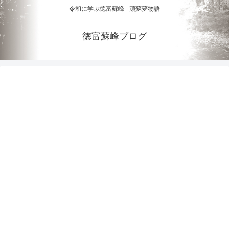
令和に学ぶ徳富蘇峰 - 頑蘇夢物語
徳富蘇峰ブログ