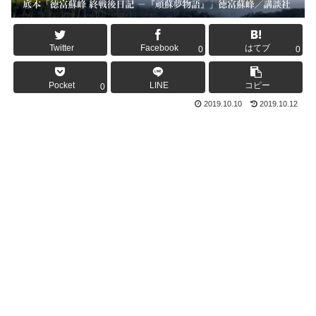
Twitter
Facebook
はてブ
0
0
Pocket
LINE
コピー
0
2019.10.10
2019.10.12