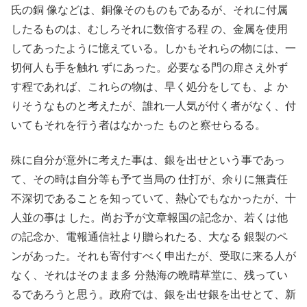
氏の銅 像などは、銅像そのものもであるが、それに付属
したるものは、むしろそれに数倍する程 の、金属を使用
してあったように憶えている。しかもそれらの物には、一
切何人も手を触れ ずにあった。必要なる門の扉さえ外ず
す程であれば、これらの物は、早く処分をしても、よ か
りそうなものと考えたが、誰れ一人気が付く者がなく、付
いてもそれを行う者はなかった ものと察せらるる。
殊に自分が意外に考えた事は、銀を出せという事であっ
て、その時は自分等も予て当局の 仕打が、余りに無責任
不深切であることを知っていて、熱心でもなかったが、十
人並の事は した。尚お予が文章報国の記念か、若くは他
の記念か、電報通信社より贈られたる、大なる 銀製のペ
ンがあった。それも寄付すべく申出たが、受取に来る人が
なく、それはそのまま多 分熱海の晩晴草堂に、残ってい
るであろうと思う。政府では、銀を出せ銀を出せとて、新